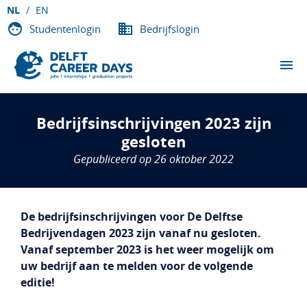
NL
EN
Studentenlogin
Bedrijfslogin
EVENEMENTEN
Bedrijfsinschrijvingen 2023 zijn
DEELNEMENDE BEDRIJVEN
gesloten
Gepubliceerd op 26 oktober 2022
OVER DCD
VACATURES
De bedrijfsinschrijvingen voor De Delftse
Bedrijvendagen 2023 zijn vanaf nu gesloten.
CONTACT
Vanaf september 2023 is het weer mogelijk om
uw bedrijf aan te melden voor de volgende
editie!