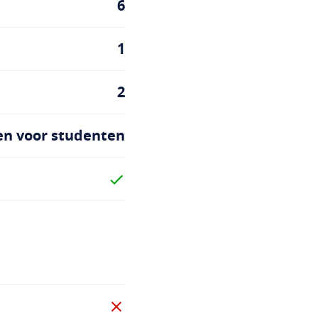
6
1
2
en voor studenten