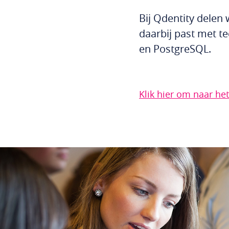
Bij Qdentity delen
daarbij past met te
en PostgreSQL.
Klik hier om naar het