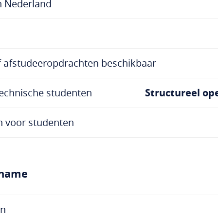
n Nederland
f afstudeeropdrachten beschikbaar
echnische studenten
Structureel op
n voor studenten
lname
en