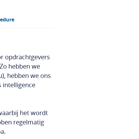
cedure
or opdrachtgevers
. Zo hebben we
zu), hebben we ons
intelligence
waarbij het wordt
bben regelmatig
a.