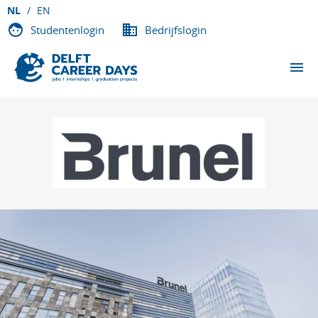
NL
EN
Studentenlogin
Bedrijfslogin
EVENEMENTEN
DEELNEMENDE BEDRIJVEN
OVER DCD
VACATURES
CONTACT